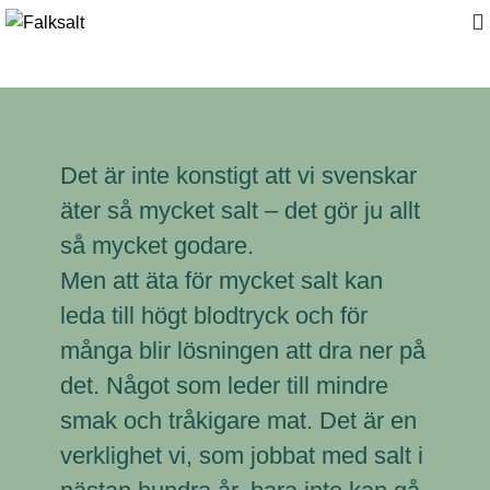
Det är inte konstigt att vi svenskar
äter så mycket salt – det gör ju allt
så mycket godare.
Men att äta för mycket salt kan
leda till högt blodtryck och för
många blir lösningen att dra ner på
det. Något som leder till mindre
smak och tråkigare mat. Det är en
verklighet vi, som jobbat med salt i