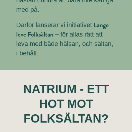
nästan hundra år, bara inte kan gå
med på.
Länge
Därför lanserar vi initiativet
leve Folksältan
– för allas rätt att
leva med både hälsan, och sältan,
i behåll.
NATRIUM - ETT
HOT MOT
FOLKSÄLTAN?