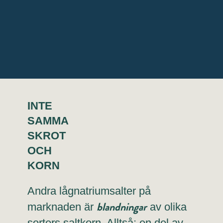
INTE
SAMMA
SKROT
OCH
KORN
Andra lågnatriumsalter på
blandningar
marknaden är
av olika
sorters saltkorn. Alltså: en del av