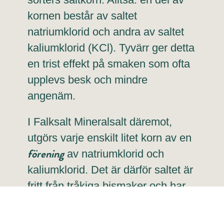
kornen består av saltet
natriumklorid och andra av saltet
kaliumklorid (KCl). Tyvärr ger detta
en trist effekt på smaken som ofta
upplevs besk och mindre
angenäm.
I Falksalt Mineralsalt däremot,
utgörs varje enskilt litet korn av en
förening
av natriumklorid och
kaliumklorid. Det är därför saltet är
fritt från tråkiga bismaker och har
samma goda smak och sälta du är
van vid.