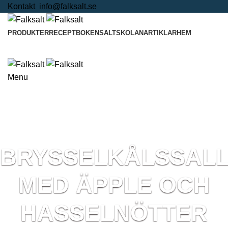
Kontakt
info@falksalt.se
PRODUKTER
RECEPTBOKEN
SALTSKOLAN
ARTIKLAR
HEM
Kontakta oss
Menu
BRYSSELKÅLSSAL
MED ÄPPLE OCH
HASSELNÖTTER