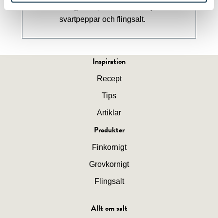
vinägretten, strö över lite nymalen
svartpeppar och flingsalt.
Inspiration
Recept
Tips
Artiklar
Produkter
Finkornigt
Grovkornigt
Flingsalt
Allt om salt