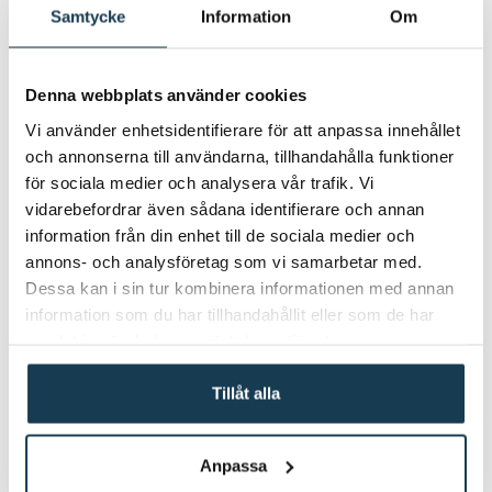
Samtycke
Information
Om
2
Skär bort nedersta biten av rotbiten
på brysselkålen. Pilla eventuellt bort
Denna webbplats använder cookies
de yttre bladen, om de ser tråkiga ut.
Dela större brysselkål på mitten.
Vi använder enhetsidentifierare för att anpassa innehållet
Lägg alla på en ugnsplåt, blanda
och annonserna till användarna, tillhandahålla funktioner
med lite olja och en nypa salt. Rosta
för sociala medier och analysera vår trafik. Vi
vidarebefordrar även sådana identifierare och annan
i mitten av ugnen i 15-20 minuter,
information från din enhet till de sociala medier och
tills brysselkålen mjukat något och
annons- och analysföretag som vi samarbetar med.
blivit lätt gyllene.
Dessa kan i sin tur kombinera informationen med annan
information som du har tillhandahållit eller som de har
samlat in när du har använt deras tjänster.
3
Hyvla fänkålen och äpplena tunt på
mandolin, eller skär tunt med en
Tillåt alla
kniv. Kärna ur och finhacka
dadlarna. Blanda fänkål, äpple,
dadlar och hasselnötter med
Anpassa
brysselkålen. Ringla över