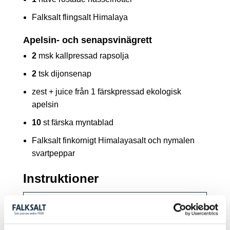
Falksalt flingsalt Himalaya
Apelsin- och senapsvinägrett
2
msk kallpressad rapsolja
2
tsk dijonsenap
zest + juice från 1 färskpressad ekologisk
apelsin
10
st färska myntablad
Falksalt finkornigt Himalayasalt och nymalen
svartpeppar
Instruktioner
1
Värm ugnen till 200°C.