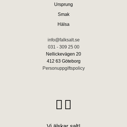
Ursprung
Smak
Hälsa
info@falksalt.se
031 - 309 25 00
Nellickevägen 20
412 63 Göteborg
Personuppgiftspolicy
Vi älskar salt!