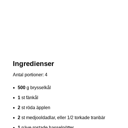
Ingredienser
Antal portioner: 4
500
g brysselkål
1
st fänkål
2
st röda äpplen
2
st medjooldadlar, eller 1/2 torkade tranbär
1
näve rostade hasselnötter