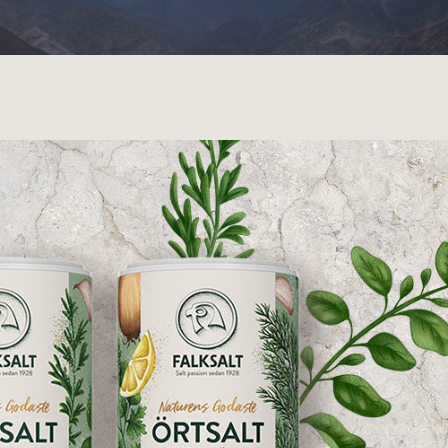
av till himmelska måltider
Läs mer