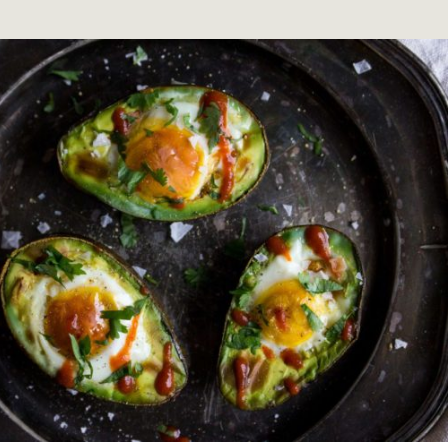
a tips och trix
husmorstips som kan förenkla din vardag
Läs mer