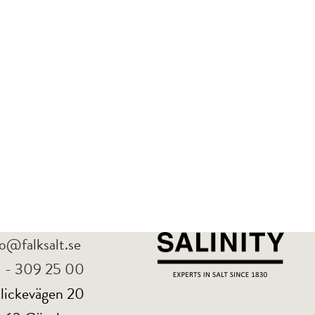
ECEPTBOKEN
fo@falksalt.se
 - 309 25 00
lickevägen 20