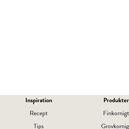
HASSELBACK PÅ RÖDBETOR
Inspiration
Produkter
Recept
Finkornig
Tips
Grovkornig