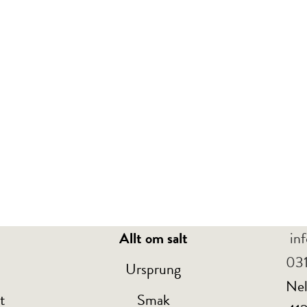
R
Allt om salt
in
031
t
Ursprung
Nel
t
Smak