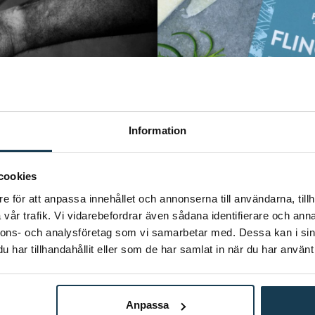
Information
cookies
e för att anpassa innehållet och annonserna till användarna, tillh
Sve
u…
vår trafik. Vi vidarebefordrar även sådana identifierare och anna
… att det vi kallar för b
nnons- och analysföretag som vi samarbetar med. Dessa kan i sin
över 200 miljoner år g
har tillhandahållit eller som de har samlat in när du har använt 
omtyckta f
Anpassa