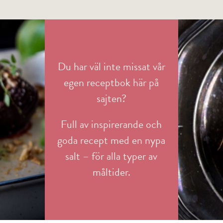
Salt
Vi har samlat våra bästa 
Du har väl inte missat vår
egen receptbok här på
sajten?
Full av inspirerande och
goda recept med en nypa
salt – för alla typer av
måltider.