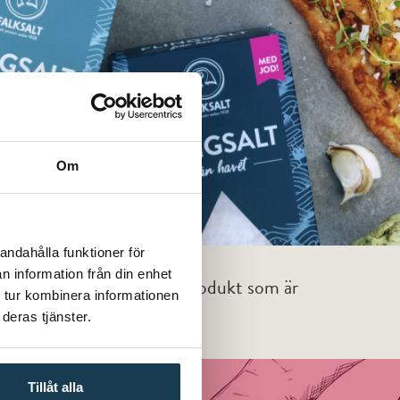
Om
andahålla funktioner för
riges mest
n information från din enhet
ergsalt är en helt naturlig produkt som är
 tur kombinera informationen
ammalt?
deras tjänster.
lingsalter
Tillåt alla