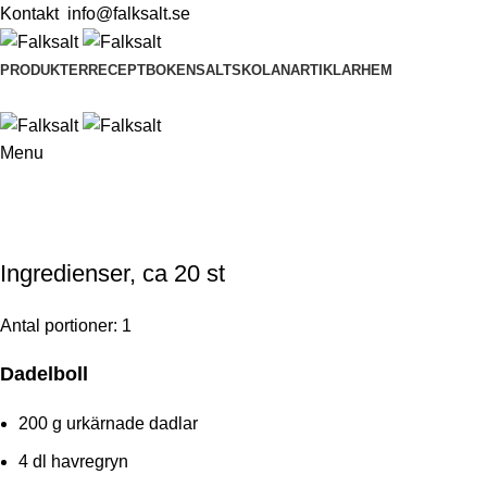
Kontakt
info@falksalt.se
PRODUKTER
RECEPTBOKEN
SALTSKOLAN
ARTIKLAR
HEM
Menu
Ingredienser, ca 20 st
Antal portioner: 1
Dadelboll
200
g urkärnade dadlar
4
dl havregryn