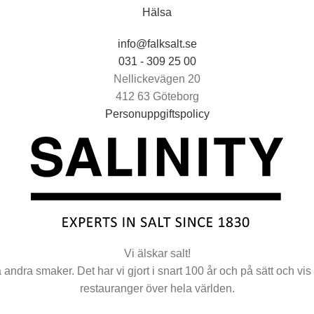
Hälsa
info@falksalt.se
031 - 309 25 00
Nellickevägen 20
412 63 Göteborg
Personuppgiftspolicy
Vi älskar salt!
a andra smaker. Det har vi gjort i snart 100 år och på sätt och vi
restauranger över hela världen.