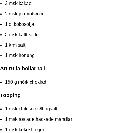
2
msk kakao
2
msk jordnötsmör
1
dl kokosolja
3
msk kallt kaffe
1
krm salt
1
msk honung
Att rulla bollarna i
150
g mörk choklad
Topping
1
msk chiliflakes/flingsalt
1
msk rostade hackade mandlar
1
msk kokosflingor