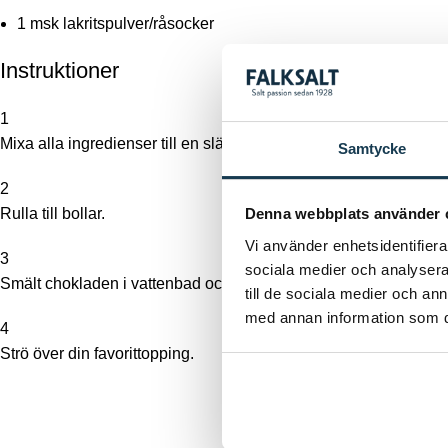
1
msk lakritspulver/råsocker
Instruktioner
1
Mixa alla ingredienser till en slät massa.
Samtycke
2
Rulla till bollar.
Denna webbplats använder 
Vi använder enhetsidentifierar
3
sociala medier och analysera 
Smält chokladen i vattenbad och doppa bollarna i den smälta c
till de sociala medier och a
med annan information som du 
4
Strö över din favorittopping.