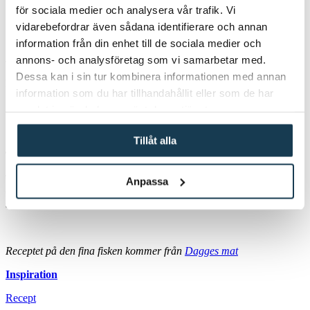
för sociala medier och analysera vår trafik. Vi
Vispa ner mjölet och låt det fräsa 30 sekunder.
Tillsätt fiskbuljong och grädde under vispning.
vidarebefordrar även sådana identifierare och annan
Låt koka ihop 3–5 min tills såsen tjocknar.
information från din enhet till de sociala medier och
Smaka av med dijonsenap, citron, dill, örtsaltet
annons- och analysföretag som vi samarbetar med.
4
Dessa kan i sin tur kombinera informationen med annan
Baka gratängen:
information som du har tillhandahållit eller som de har
Spritsa ut potatismoset längs kanterna i snygga toppar.
samlat in när du har använt deras tjänster.
Lägg laxen i mitten och häll över sås.
Grädda i 20–25 minuter tills laxen är genomstekt.
Tillåt alla
Topping:
Ta ut formen och toppa med
skalade räkor
, extra dill och lite
Anpassa
citronskivor innan servering (räkorna ska inte in i ugnen – då blir de
sega).
Receptet på den fina fisken kommer från
Dagges mat
Inspiration
Recept