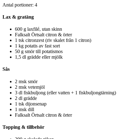
Antal portioner: 4
Lax & gratäng
600
g laxfilé, utan skinn
Falksalt Örtsalt citron & örter
1
tsk citronzest (riv skalet från 1 citron)
1
kg potatis av fast sort
50
g smör till potatismos
1,5
dl grädde eller mjölk
Sås
2
msk smör
2
msk vetemjöl
3
dl fiskbuljong (eller vatten + 1 fiskbuljongtärning)
2
dl grädde
1
tsk dijonsenap
1
msk dill
Falksalt Örtsalt citron & örter
Topping & tillbehör