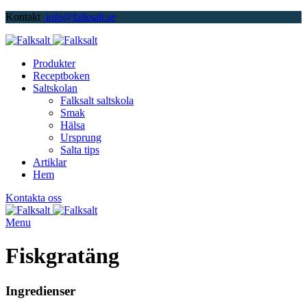
Kontakt
info@falksalt.se
Produkter
Receptboken
Saltskolan
Falksalt saltskola
Smak
Hälsa
Ursprung
Salta tips
Artiklar
Hem
Kontakta oss
Menu
Fiskgratäng
Ingredienser