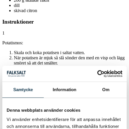
200
g skalade räkor
dill
skivad citron
Instruktioner
1
Potatismos:
Skala och koka potatisen i saltat vatten.
När potatisen är mjuk så slå sönder den med en visp och lägg
smöret så att det smälter.
Rör försiktigt i grädden i potatis.
Lås svalna och sedan lägg i spritspåsen.
2
Förbered laxen:
Samtycke
Information
Om
Sätt ugnen på 200°C.
Salta laxen med örtsaltet.
3
Denna webbplats använder cookies
Gör såsen:
Vi använder enhetsidentifierare för att anpassa innehållet
och annonserna till användarna, tillhandahålla funktioner
Smält smöret i en kastrull.