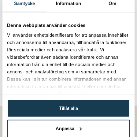
alla ingredienser i en bunke.
Samtycke
Information
Om
Denna webbplats använder cookies
2
Klä en brödform med
Vi använder enhetsidentifierare för att anpassa innehållet
bakplåtspapper och tryck ut
och annonserna till användarna, tillhandahålla funktioner
massan i formen. Pressa ihop
för sociala medier och analysera vår trafik. Vi
vidarebefordrar även sådana identifierare och annan
den ordentligt och grädda i
information från din enhet till de sociala medier och
ugnen i 30 minuter. Låt
annons- och analysföretag som vi samarbetar med.
Dessa kan i sin tur kombinera informationen med annan
svalna och skär massan i bitar.
information som du har tillhandahållit eller som de har
samlat in när du har använt deras tjänster.
Tillåt alla
Inspiration
Recept
Anpassa