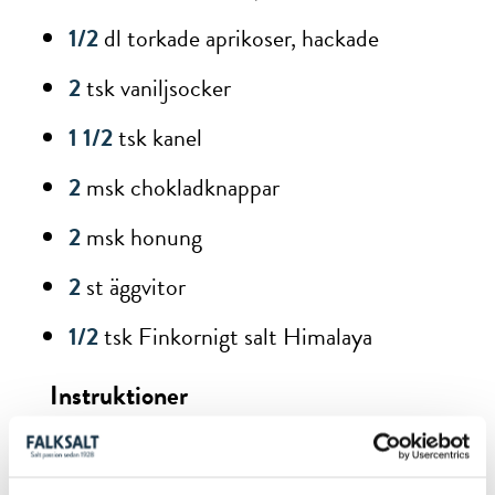
1/2
dl torkade aprikoser, hackade
2
tsk vaniljsocker
1 1/2
tsk kanel
2
msk chokladknappar
2
msk honung
2
st äggvitor
1/2
tsk Finkornigt salt Himalaya
Instruktioner
1
Sätt ugnen på 150°C. Blanda