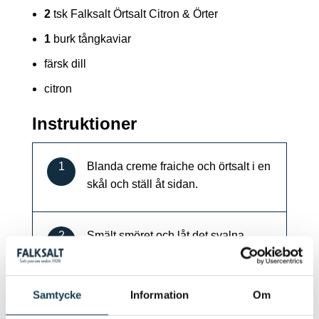
2
tsk Falksalt Örtsalt Citron & Örter
1
burk tångkaviar
färsk dill
citron
Instruktioner
1
Blanda creme fraiche och örtsalt i en
skål och ställ åt sidan.
2
Smält smöret och låt det svalna.
3
Vispa ägg, mjölk, mjöl och bakpulver
Samtycke
Information
Om
till en slät smet. Blanda ned smöret.