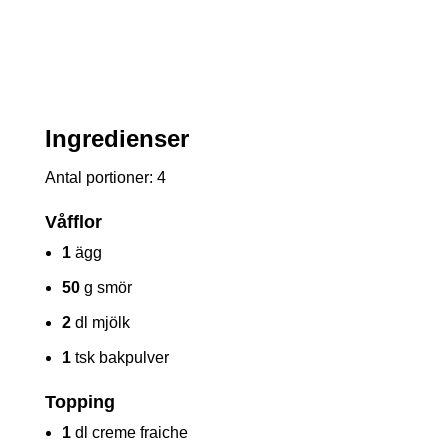
Ingredienser
Antal portioner: 4
Våfflor
1
ägg
50
g smör
2
dl mjölk
1
tsk bakpulver
Topping
1
dl creme fraiche