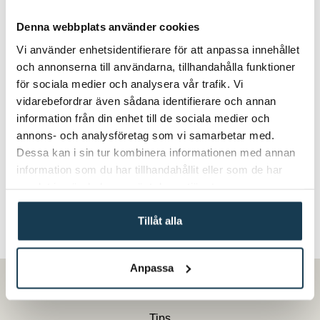
Denna webbplats använder cookies
4
Grädda våfflorna och låt dem svalna
Vi använder enhetsidentifierare för att anpassa innehållet
på galler.
och annonserna till användarna, tillhandahålla funktioner
för sociala medier och analysera vår trafik. Vi
vidarebefordrar även sådana identifierare och annan
5
Ta isär våfflorna och lägg alla hjärtan
information från din enhet till de sociala medier och
på ett fat. Toppa med lite ört- och
annons- och analysföretag som vi samarbetar med.
citronkräm och tångkaviar.
Dessa kan i sin tur kombinera informationen med annan
information som du har tillhandahållit eller som de har
samlat in när du har använt deras tjänster.
6
Dekorera med färsk dill och citron.
Tillåt alla
Inspiration
Anpassa
Recept
Tips