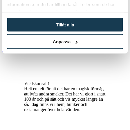
Smak
information som du har tillhandahållit eller som de har
Hälsa
samlat in när du har använt deras tjänster.
Tillåt alla
info@falksalt.se
031 - 309 25 00
Nellickevägen 20
Anpassa
412 63 Göteborg
Personuppgiftspolicy
Vi älskar salt!
Helt enkelt för att det har en magisk förmåga
att lyfta andra smaker. Det har vi gjort i snart
100 år och på sätt och vis mycket längre än
så. Idag finns vi i hem, butiker och
restauranger över hela världen.