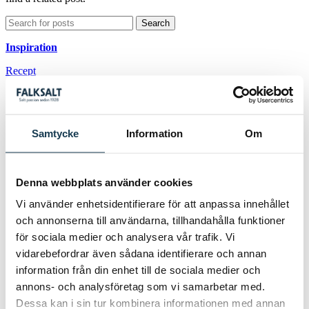
Search
Inspiration
Recept
Tips
Artiklar
Samtycke
Information
Om
Produkter
Finkornigt
Denna webbplats använder cookies
Grovkornigt
Vi använder enhetsidentifierare för att anpassa innehållet
Flingsalt
och annonserna till användarna, tillhandahålla funktioner
för sociala medier och analysera vår trafik. Vi
vidarebefordrar även sådana identifierare och annan
Allt om salt
information från din enhet till de sociala medier och
Ursprung
annons- och analysföretag som vi samarbetar med.
Dessa kan i sin tur kombinera informationen med annan