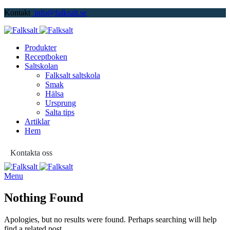
Kontakt
info@falksalt.se
Produkter
Receptboken
Saltskolan
Falksalt saltskola
Smak
Hälsa
Ursprung
Salta tips
Artiklar
Hem
Kontakta oss
Menu
Nothing Found
Apologies, but no results were found. Perhaps searching will help
find a related post.